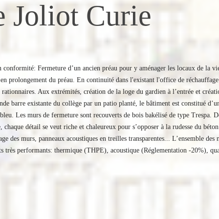
 Joliot Curie
n conformité: Fermeture d’un ancien préau pour y aménager les locaux de la vie 
n prolongement du préau. En continuité dans l'existant l'office de réchauffage 
rationnaires. Aux extrémités, création de la loge du gardien à l’entrée et créati
nde barre existante du collège par un patio planté, le bâtiment est constitué d’un
bleu. Les murs de fermeture sont recouverts de bois bakélisé de type Trespa. Der
e, chaque détail se veut riche et chaleureux pour s’opposer à la rudesse du béton 
age des murs, panneaux acoustiques en treilles transparentes... L’ensemble des n
s très performants: thermique (THPE), acoustique (Réglementation -20%), qualit