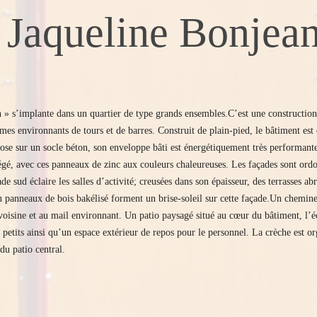
 Jaqueline Bonjean
 » s’implante dans un quartier de type grands ensembles.C’est une construction
s environnants de tours et de barres. Construit de plain-pied, le bâtiment est c
epose sur un socle béton, son enveloppe bâti est énergétiquement très performa
é, avec ces panneaux de zinc aux couleurs chaleureuses. Les façades sont ordon
de sud éclaire les salles d’activité; creusées dans son épaisseur, des terrasses abr
en panneaux de bois bakélisé forment un brise-soleil sur cette façade.Un chemin
e voisine et au mail environnant. Un patio paysagé situé au cœur du bâtiment, l’éc
s petits ainsi qu’un espace extérieur de repos pour le personnel. La crèche est or
du patio central.